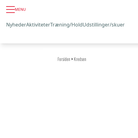
MENU
Nyheder
Aktiviteter
Træning/Hold
Udstillinger/skuer
Forsiden
>
Kredsen