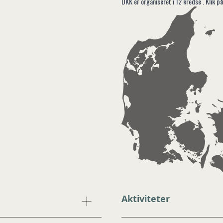
DKK er organiseret i 12 kredse . Klik på
1
Aktiviteter