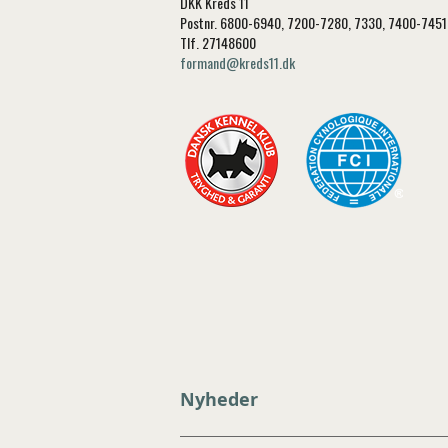
DKK Kreds 11
Postnr. 6800-6940, 7200-7280, 7330, 7400-745
Tlf. 27148600
formand@kreds11.dk
Nyheder