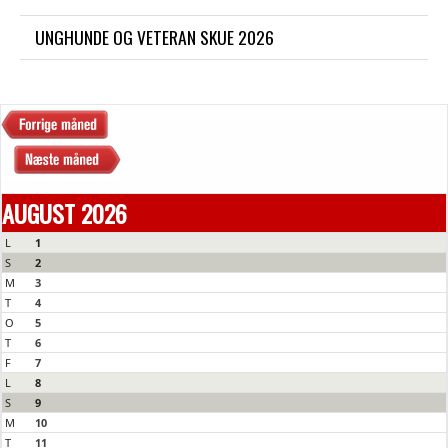
UNGHUNDE OG VETERAN SKUE 2026
AUGUST 2026
L
1
S
2
M
3
T
4
O
5
T
6
F
7
L
8
S
9
M
10
T
11