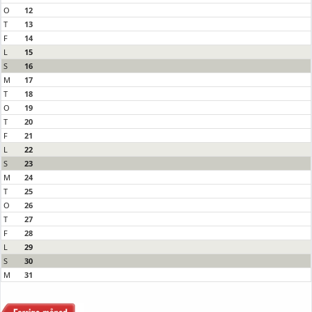
O
12
T
13
F
14
L
15
S
16
M
17
T
18
O
19
T
20
F
21
L
22
S
23
M
24
T
25
O
26
T
27
F
28
L
29
S
30
M
31