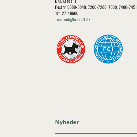
DKK Kreds 11
Postnr. 6800-6940, 7200-7280, 7330, 7400-745
Tlf. 27148600
formand@kreds11.dk
Nyheder