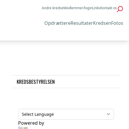
Andre kredse
Medlemmer/login
Links
Kontakt os
Opdrættere
Resultater
Kredsen
Fotos
KREDSBESTYRELSEN
Powered by