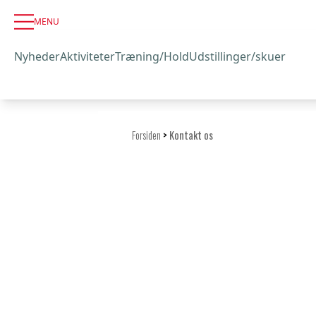
MENU
Nyheder
Aktiviteter
Træning/Hold
Udstillinger/skuer
Forsiden
>
Kontakt os