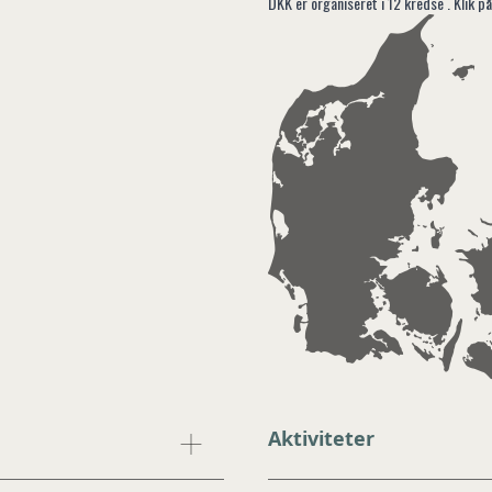
DKK er organiseret i 12 kredse . Klik på
1
Aktiviteter