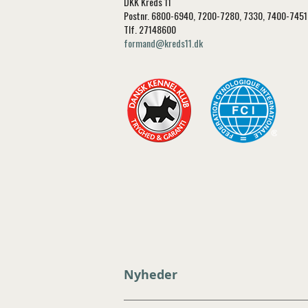
DKK Kreds 11
Postnr. 6800-6940, 7200-7280, 7330, 7400-745
Tlf. 27148600
formand@kreds11.dk
Nyheder