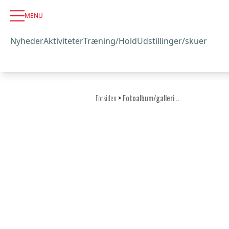
MENU
Nyheder
Aktiviteter
Træning/Hold
Udstillinger/skuer
Forsiden
>
Fotoalbum/galleri
..