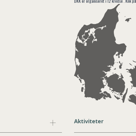
DKK er organiseret i 12 kredse . Klik på
1
Aktiviteter