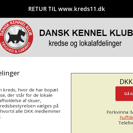
RETUR TIL www.kreds11.dk
elinger
DKK
n kreds, hvor de har bopæl.
Gå t
e, der står for de lokale
afholdelse af skuer,
Kredsbestyrelsen vælges på
 hvortil alle DKK medlemmer
Forkvinna :
.
huffd
Telefo