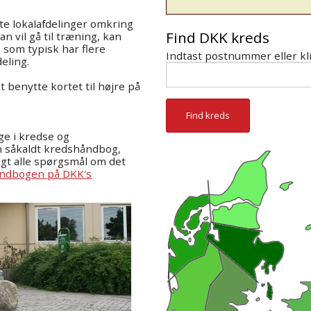
te lokalafdelinger omkring
Find DKK kreds
n vil gå til træning, kan
 som typisk har flere
Indtast postnummer eller kli
deling.
t benytte kortet til højre på
ige i kredse og
en såkaldt kredshåndbog,
agt alle spørgsmål om det
åndbogen på DKK's