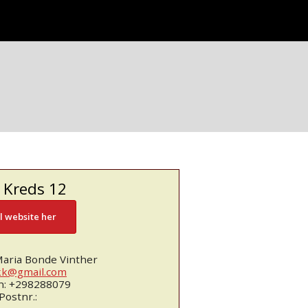
 Kreds 12
il website her
Maria Bonde Vinther
kk@gmail.com
n: +298288079
Postnr.: